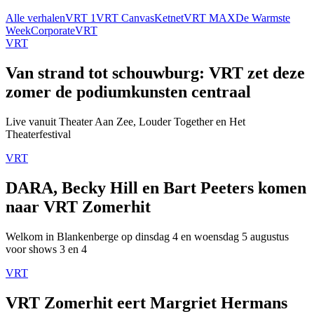
Alle verhalen
VRT 1
VRT Canvas
Ketnet
VRT MAX
De Warmste
Week
Corporate
VRT
VRT
Van strand tot schouwburg: VRT zet deze
zomer de podiumkunsten centraal
Live vanuit Theater Aan Zee, Louder Together en Het
Theaterfestival
VRT
DARA, Becky Hill en Bart Peeters komen
naar VRT Zomerhit
Welkom in Blankenberge op dinsdag 4 en woensdag 5 augustus
voor shows 3 en 4
VRT
VRT Zomerhit eert Margriet Hermans