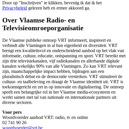
Door op "
Inschrijven
" te klikken, bevestig ik dat ik het
Privacybeleid
gelezen heb en ermee akkoord ga.
Over Vlaamse Radio- en
Televisieomroeporganisatie
De Vlaamse publieke omroep VRT informeert, inspireert en
verbindt alle Vlamingen in al hun eigenheid en diversiteit. VRT
brengt een kwaliteitsvol en onderscheidend aanbod op het vlak van
informatie, cultuur, educatie, ontspanning en sport. VRT bereikt met
zijn drie televisiekanalen, vijf radiokanalen en allerhande digitale
kanalen wekelijks 90% van alle Vlamingen. Zo kan VRT relevant
zijn, maatschappelijke impact hebben, bijdragen aan een
pluralistisch debat en de democratie versterken. VRT stimuleert de
cultuur- en taalbeleving en draagt de Vlaamse identiteit uit. VRT is
toekomstgericht en zet in op innovatie en digitalisering. De omroep
speelt een belangrijke rol in het Vlaamse media-ecosysteem en
werkt samen met tal van nationale en internationale partners uit
diverse sectoren.
Voor pers
Woordvoerder aanbod VRT: radio, tv en online
02 741 90 26
woordvoerder@vrt.be