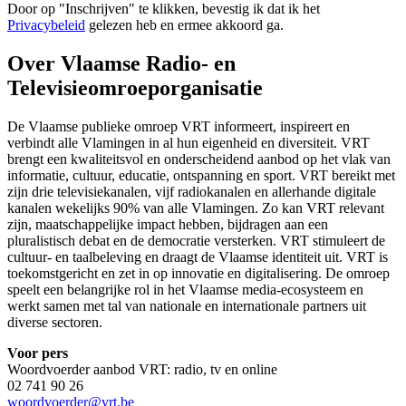
Door op "
Inschrijven
" te klikken, bevestig ik dat ik het
Privacybeleid
gelezen heb en ermee akkoord ga.
Over Vlaamse Radio- en
Televisieomroeporganisatie
De Vlaamse publieke omroep VRT informeert, inspireert en
verbindt alle Vlamingen in al hun eigenheid en diversiteit. VRT
brengt een kwaliteitsvol en onderscheidend aanbod op het vlak van
informatie, cultuur, educatie, ontspanning en sport. VRT bereikt met
zijn drie televisiekanalen, vijf radiokanalen en allerhande digitale
kanalen wekelijks 90% van alle Vlamingen. Zo kan VRT relevant
zijn, maatschappelijke impact hebben, bijdragen aan een
pluralistisch debat en de democratie versterken. VRT stimuleert de
cultuur- en taalbeleving en draagt de Vlaamse identiteit uit. VRT is
toekomstgericht en zet in op innovatie en digitalisering. De omroep
speelt een belangrijke rol in het Vlaamse media-ecosysteem en
werkt samen met tal van nationale en internationale partners uit
diverse sectoren.
Voor pers
Woordvoerder aanbod VRT: radio, tv en online
02 741 90 26
woordvoerder@vrt.be