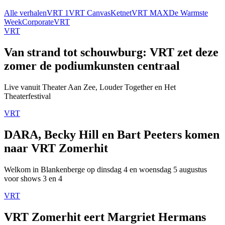
Alle verhalen
VRT 1
VRT Canvas
Ketnet
VRT MAX
De Warmste
Week
Corporate
VRT
VRT
Van strand tot schouwburg: VRT zet deze
zomer de podiumkunsten centraal
Live vanuit Theater Aan Zee, Louder Together en Het
Theaterfestival
VRT
DARA, Becky Hill en Bart Peeters komen
naar VRT Zomerhit
Welkom in Blankenberge op dinsdag 4 en woensdag 5 augustus
voor shows 3 en 4
VRT
VRT Zomerhit eert Margriet Hermans