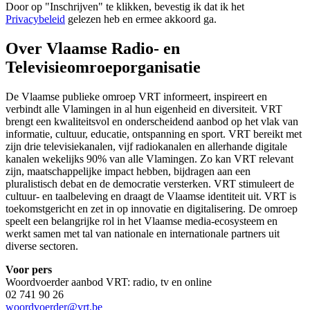
Door op "
Inschrijven
" te klikken, bevestig ik dat ik het
Privacybeleid
gelezen heb en ermee akkoord ga.
Over Vlaamse Radio- en
Televisieomroeporganisatie
De Vlaamse publieke omroep VRT informeert, inspireert en
verbindt alle Vlamingen in al hun eigenheid en diversiteit. VRT
brengt een kwaliteitsvol en onderscheidend aanbod op het vlak van
informatie, cultuur, educatie, ontspanning en sport. VRT bereikt met
zijn drie televisiekanalen, vijf radiokanalen en allerhande digitale
kanalen wekelijks 90% van alle Vlamingen. Zo kan VRT relevant
zijn, maatschappelijke impact hebben, bijdragen aan een
pluralistisch debat en de democratie versterken. VRT stimuleert de
cultuur- en taalbeleving en draagt de Vlaamse identiteit uit. VRT is
toekomstgericht en zet in op innovatie en digitalisering. De omroep
speelt een belangrijke rol in het Vlaamse media-ecosysteem en
werkt samen met tal van nationale en internationale partners uit
diverse sectoren.
Voor pers
Woordvoerder aanbod VRT: radio, tv en online
02 741 90 26
woordvoerder@vrt.be