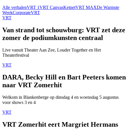
Alle verhalen
VRT 1
VRT Canvas
Ketnet
VRT MAX
De Warmste
Week
Corporate
VRT
VRT
Van strand tot schouwburg: VRT zet deze
zomer de podiumkunsten centraal
Live vanuit Theater Aan Zee, Louder Together en Het
Theaterfestival
VRT
DARA, Becky Hill en Bart Peeters komen
naar VRT Zomerhit
Welkom in Blankenberge op dinsdag 4 en woensdag 5 augustus
voor shows 3 en 4
VRT
VRT Zomerhit eert Margriet Hermans