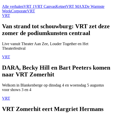
Alle verhalen
VRT 1
VRT Canvas
Ketnet
VRT MAX
De Warmste
Week
Corporate
VRT
VRT
Van strand tot schouwburg: VRT zet deze
zomer de podiumkunsten centraal
Live vanuit Theater Aan Zee, Louder Together en Het
Theaterfestival
VRT
DARA, Becky Hill en Bart Peeters komen
naar VRT Zomerhit
Welkom in Blankenberge op dinsdag 4 en woensdag 5 augustus
voor shows 3 en 4
VRT
VRT Zomerhit eert Margriet Hermans