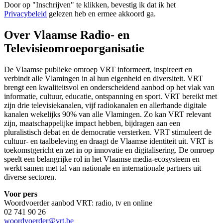
Door op "
Inschrijven
" te klikken, bevestig ik dat ik het
Privacybeleid
gelezen heb en ermee akkoord ga.
Over Vlaamse Radio- en
Televisieomroeporganisatie
De Vlaamse publieke omroep VRT informeert, inspireert en
verbindt alle Vlamingen in al hun eigenheid en diversiteit. VRT
brengt een kwaliteitsvol en onderscheidend aanbod op het vlak van
informatie, cultuur, educatie, ontspanning en sport. VRT bereikt met
zijn drie televisiekanalen, vijf radiokanalen en allerhande digitale
kanalen wekelijks 90% van alle Vlamingen. Zo kan VRT relevant
zijn, maatschappelijke impact hebben, bijdragen aan een
pluralistisch debat en de democratie versterken. VRT stimuleert de
cultuur- en taalbeleving en draagt de Vlaamse identiteit uit. VRT is
toekomstgericht en zet in op innovatie en digitalisering. De omroep
speelt een belangrijke rol in het Vlaamse media-ecosysteem en
werkt samen met tal van nationale en internationale partners uit
diverse sectoren.
Voor pers
Woordvoerder aanbod VRT: radio, tv en online
02 741 90 26
woordvoerder@vrt.be