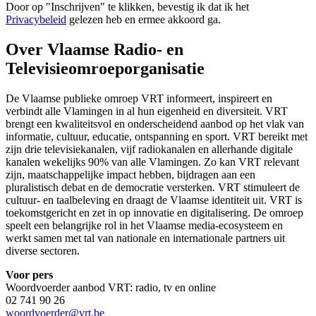
Door op "
Inschrijven
" te klikken, bevestig ik dat ik het
Privacybeleid
gelezen heb en ermee akkoord ga.
Over Vlaamse Radio- en
Televisieomroeporganisatie
De Vlaamse publieke omroep VRT informeert, inspireert en
verbindt alle Vlamingen in al hun eigenheid en diversiteit. VRT
brengt een kwaliteitsvol en onderscheidend aanbod op het vlak van
informatie, cultuur, educatie, ontspanning en sport. VRT bereikt met
zijn drie televisiekanalen, vijf radiokanalen en allerhande digitale
kanalen wekelijks 90% van alle Vlamingen. Zo kan VRT relevant
zijn, maatschappelijke impact hebben, bijdragen aan een
pluralistisch debat en de democratie versterken. VRT stimuleert de
cultuur- en taalbeleving en draagt de Vlaamse identiteit uit. VRT is
toekomstgericht en zet in op innovatie en digitalisering. De omroep
speelt een belangrijke rol in het Vlaamse media-ecosysteem en
werkt samen met tal van nationale en internationale partners uit
diverse sectoren.
Voor pers
Woordvoerder aanbod VRT: radio, tv en online
02 741 90 26
woordvoerder@vrt.be