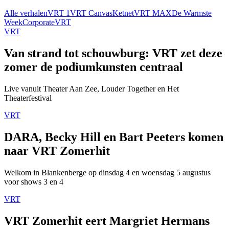
Alle verhalen
VRT 1
VRT Canvas
Ketnet
VRT MAX
De Warmste
Week
Corporate
VRT
VRT
Van strand tot schouwburg: VRT zet deze
zomer de podiumkunsten centraal
Live vanuit Theater Aan Zee, Louder Together en Het
Theaterfestival
VRT
DARA, Becky Hill en Bart Peeters komen
naar VRT Zomerhit
Welkom in Blankenberge op dinsdag 4 en woensdag 5 augustus
voor shows 3 en 4
VRT
VRT Zomerhit eert Margriet Hermans