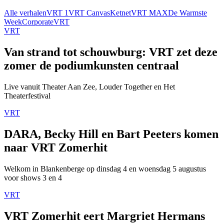
Alle verhalen
VRT 1
VRT Canvas
Ketnet
VRT MAX
De Warmste
Week
Corporate
VRT
VRT
Van strand tot schouwburg: VRT zet deze
zomer de podiumkunsten centraal
Live vanuit Theater Aan Zee, Louder Together en Het
Theaterfestival
VRT
DARA, Becky Hill en Bart Peeters komen
naar VRT Zomerhit
Welkom in Blankenberge op dinsdag 4 en woensdag 5 augustus
voor shows 3 en 4
VRT
VRT Zomerhit eert Margriet Hermans