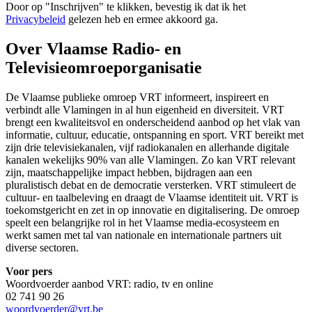
Door op "
Inschrijven
" te klikken, bevestig ik dat ik het
Privacybeleid
gelezen heb en ermee akkoord ga.
Over Vlaamse Radio- en
Televisieomroeporganisatie
De Vlaamse publieke omroep VRT informeert, inspireert en
verbindt alle Vlamingen in al hun eigenheid en diversiteit. VRT
brengt een kwaliteitsvol en onderscheidend aanbod op het vlak van
informatie, cultuur, educatie, ontspanning en sport. VRT bereikt met
zijn drie televisiekanalen, vijf radiokanalen en allerhande digitale
kanalen wekelijks 90% van alle Vlamingen. Zo kan VRT relevant
zijn, maatschappelijke impact hebben, bijdragen aan een
pluralistisch debat en de democratie versterken. VRT stimuleert de
cultuur- en taalbeleving en draagt de Vlaamse identiteit uit. VRT is
toekomstgericht en zet in op innovatie en digitalisering. De omroep
speelt een belangrijke rol in het Vlaamse media-ecosysteem en
werkt samen met tal van nationale en internationale partners uit
diverse sectoren.
Voor pers
Woordvoerder aanbod VRT: radio, tv en online
02 741 90 26
woordvoerder@vrt.be