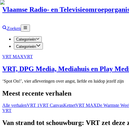
Vlaamse Radio- en Televisieomroeporganis
Zoeken
Categorieën
Categorieën
VRT MAX
VRT
VRT, DPG Media, Mediahuis en Play Media
‘Spot On!’, vier afleveringen over angst, liefde en luidop jezelf zijn
Meest recente verhalen
Alle verhalen
VRT 1
VRT Canvas
Ketnet
VRT MAX
De Warmste Wee
VRT
Van strand tot schouwburg: VRT zet deze