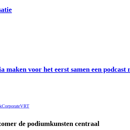
atie
 maken voor het eerst samen een podcast n
k
Corporate
VRT
 zomer de podiumkunsten centraal