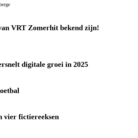
berge
n van VRT Zomerhit bekend zijn!
snelt digitale groei in 2025
voetbal
 vier fictiereeksen