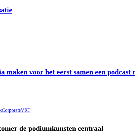
atie
 maken voor het eerst samen een podcast n
k
Corporate
VRT
 zomer de podiumkunsten centraal