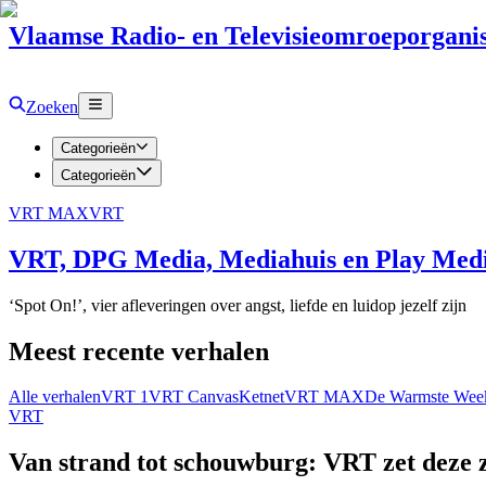
Vlaamse Radio- en Televisieomroeporganis
Zoeken
Categorieën
Categorieën
VRT MAX
VRT
VRT, DPG Media, Mediahuis en Play Media
‘Spot On!’, vier afleveringen over angst, liefde en luidop jezelf zijn
Meest recente verhalen
Alle verhalen
VRT 1
VRT Canvas
Ketnet
VRT MAX
De Warmste Wee
VRT
Van strand tot schouwburg: VRT zet deze