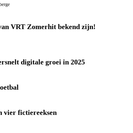
berge
n van VRT Zomerhit bekend zijn!
snelt digitale groei in 2025
voetbal
 vier fictiereeksen